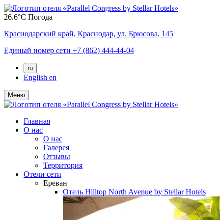
26.6°C
Погода
Краснодарский край,
Краснодар,
ул. Брюсова, 145
Единый номер сети
+7 (862) 444-44-04
ru
English
en
Меню
Главная
О нас
О нас
Галерея
Отзывы
Территория
Отели сети
Ереван
Отель
Hilltop North Avenue by Stellar Hotels